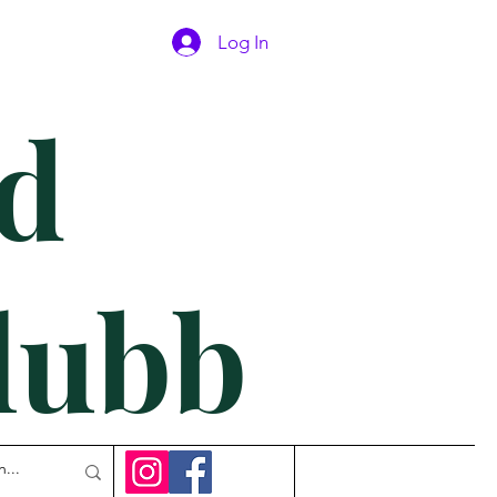
Log In
d
lubb