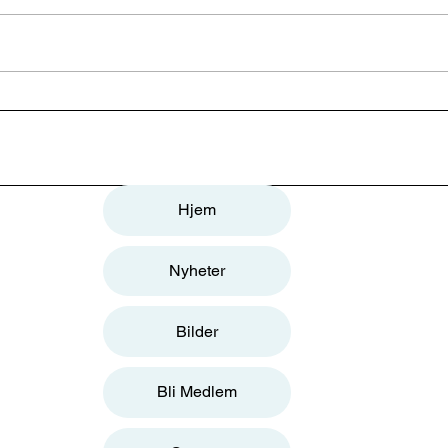
NHSK - årsmøte 19. mars
2026 kl 18:00
Hjem
Nyheter
Bilder
Bli Medlem