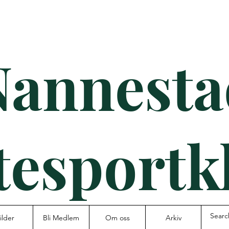
Nannesta
tesportk
ilder
Bli Medlem
Om oss
Arkiv