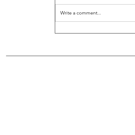
Write a comment...
NHSK inviterer til clinic &
trening med Patric Hester :)