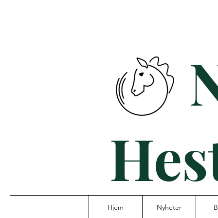
Hes
Hjem
Nyheter
B