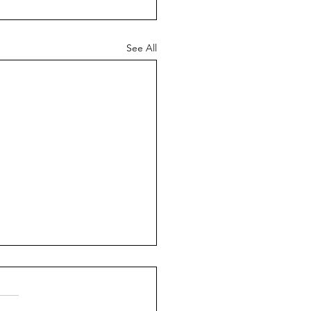
See All
øte protokollen