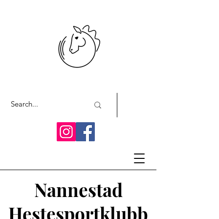
Nannestad
Hestesportklubb