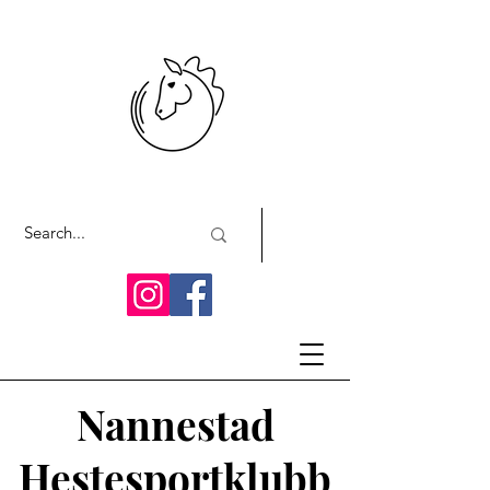
Nannestad
Hestesportklubb