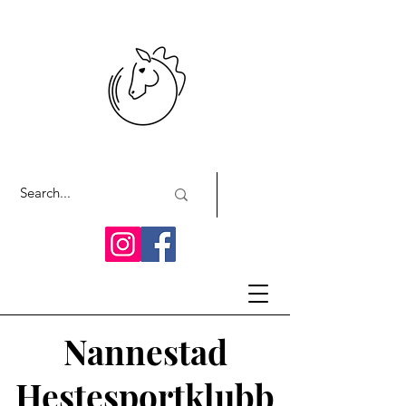
Nannestad
Hestesportklubb