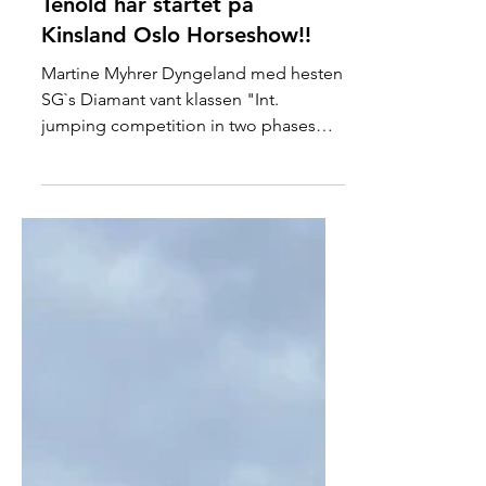
Martine Dyngeland og Lisa
Tenold har startet på
Kinsland Oslo Horseshow!!
Martine Myhrer Dyngeland med hesten
SG`s Diamant vant klassen "Int.
jumping competition in two phases
special (1.30 m) presented by...