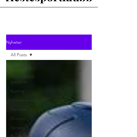
Nyheter
All Posts
All Posts
Informarsjon
fra styret
Kjøring
Horsemanship
Distanse
Dressur
Sprang
Fra Arkivet