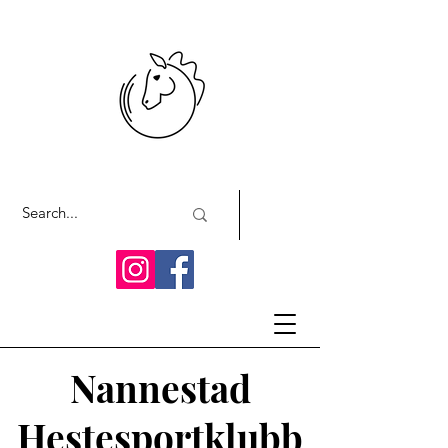
Nannestad
Hestesportklubb