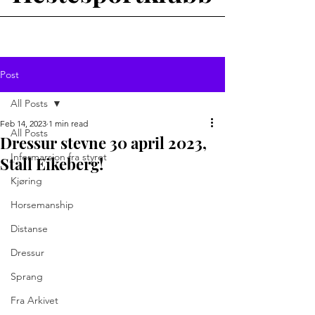
Post
All Posts
Feb 14, 2023
1 min read
All Posts
Dressur stevne 30 april 2023,
Informarsjon fra styret
Stall Eikeberg!
Kjøring
Horsemanship
Distanse
Dressur
Sprang
Fra Arkivet