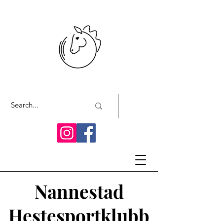
Nannestad
Hestesportklubb