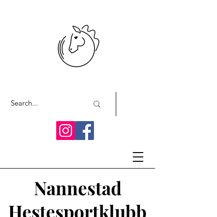
Nannestad
Hestesportklubb